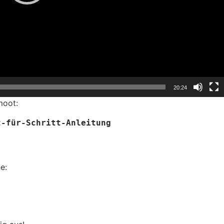
20:24
moot:
t-für-Schritt-Anleitung
e: