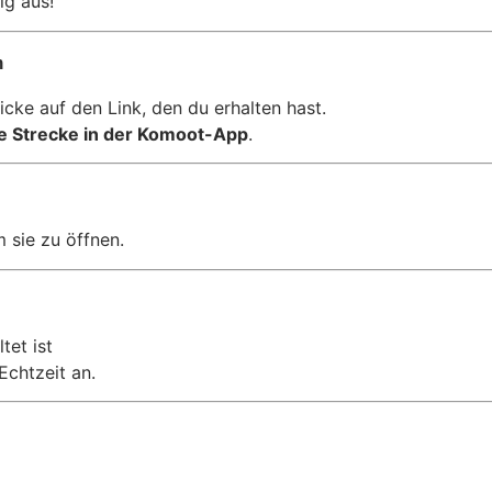
ig aus!
n
icke auf den Link, den du erhalten hast.
e Strecke in der Komoot-App
.
m sie zu öffnen.
tet ist
Echtzeit an.