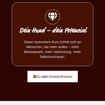
Mehr erfahren
Dein Hund – dein Potenzial
zur persönlichen Weiterentwicklung.
Hund nicht als Problem sehen, sondern als Chance
Karriereberatung begleiten wir Menschen, die ihren
Dieser besondere Kurs richtet sich an
Hundetraining, Psychologie, Medizin und
Menschen, die mehr wollen – mehr
Gemeinsam mit einem interdisziplinären Team aus
Bewusstsein, mehr Verbindung, mehr
Unser 9-monatiges Coachingprogramm:
Selbstvertrauen.
Zu allen Events/Kursen