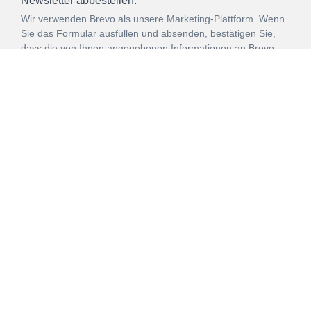
Newsletter abbestellen.*
Wir verwenden Brevo als unsere Marketing-Plattform. Wenn
Sie das Formular ausfüllen und absenden, bestätigen Sie,
dass die von Ihnen angegebenen Informationen an Brevo
zur Bearbeitung gemäß den
Nutzungsbedingungen
übertragen werden.
ANMELDEN
Vertrag
Impressum
Datenschutz
widerrufen
AGB
Mehr über unsere Kooperationen