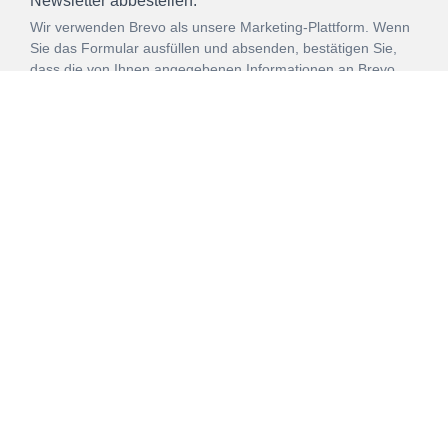
Newsletter abbestellen.*
Wir verwenden Brevo als unsere Marketing-Plattform. Wenn
Sie das Formular ausfüllen und absenden, bestätigen Sie,
dass die von Ihnen angegebenen Informationen an Brevo
zur Bearbeitung gemäß den
Nutzungsbedingungen
übertragen werden.
ANMELDEN
Vertrag
Impressum
Datenschutz
widerrufen
AGB
Mehr über unsere Kooperationen