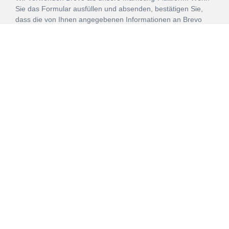
Sie das Formular ausfüllen und absenden, bestätigen Sie,
dass die von Ihnen angegebenen Informationen an Brevo
zur Bearbeitung gemäß den
Nutzungsbedingungen
übertragen werden.
ANMELDEN
Vertrag
Impressum
Datenschutz
widerrufen
AGB
Mehr über unsere Kooperationen