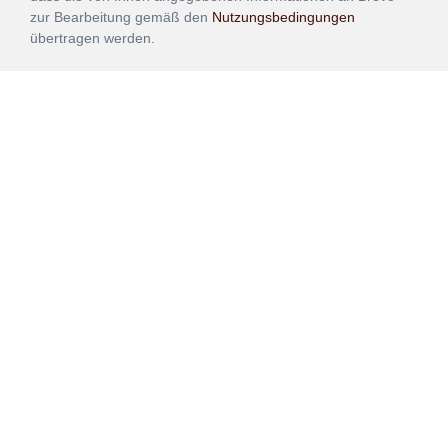
zur Bearbeitung gemäß den
Nutzungsbedingungen
übertragen werden.
ANMELDEN
Vertrag
Impressum
Datenschutz
widerrufen
AGB
Mehr über unsere Kooperationen