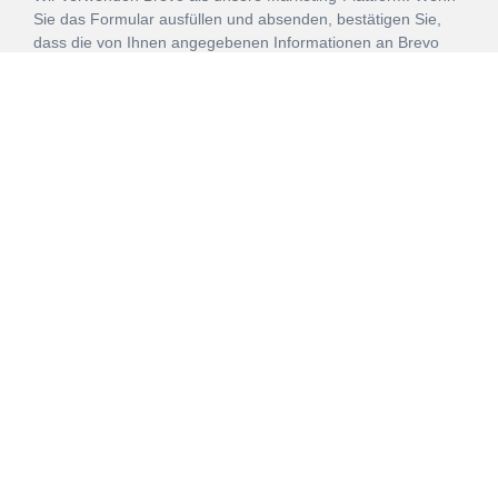
Sie das Formular ausfüllen und absenden, bestätigen Sie,
dass die von Ihnen angegebenen Informationen an Brevo
zur Bearbeitung gemäß den
Nutzungsbedingungen
übertragen werden.
ANMELDEN
Vertrag
Impressum
Datenschutz
widerrufen
AGB
Mehr über unsere Kooperationen