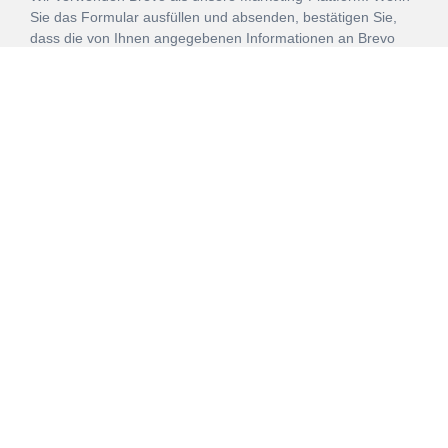
Sie das Formular ausfüllen und absenden, bestätigen Sie,
dass die von Ihnen angegebenen Informationen an Brevo
zur Bearbeitung gemäß den
Nutzungsbedingungen
übertragen werden.
ANMELDEN
Vertrag
Impressum
Datenschutz
widerrufen
AGB
Mehr über unsere Kooperationen