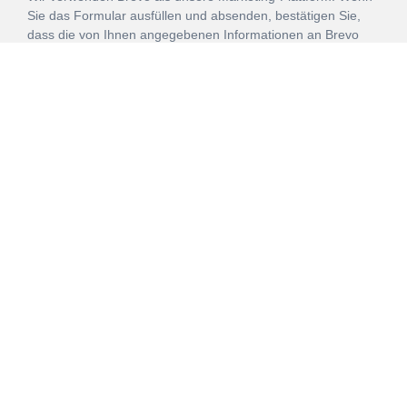
Sie das Formular ausfüllen und absenden, bestätigen Sie,
dass die von Ihnen angegebenen Informationen an Brevo
zur Bearbeitung gemäß den
Nutzungsbedingungen
übertragen werden.
ANMELDEN
Vertrag
Impressum
Datenschutz
widerrufen
AGB
Mehr über unsere Kooperationen