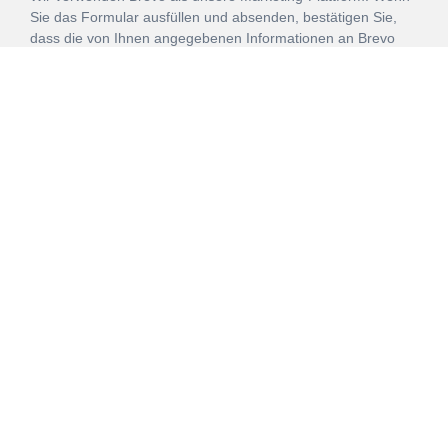
Sie das Formular ausfüllen und absenden, bestätigen Sie,
dass die von Ihnen angegebenen Informationen an Brevo
zur Bearbeitung gemäß den
Nutzungsbedingungen
übertragen werden.
ANMELDEN
Vertrag
Impressum
Datenschutz
widerrufen
AGB
Mehr über unsere Kooperationen