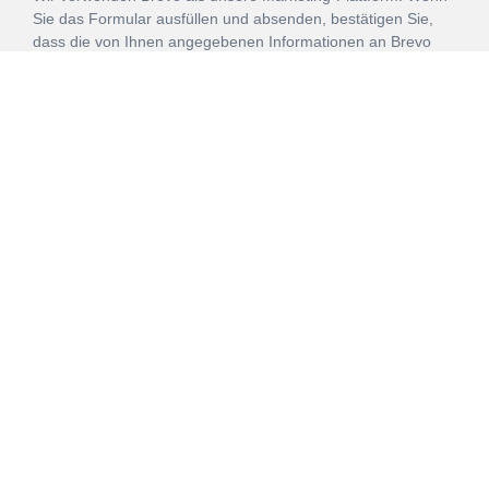
Sie das Formular ausfüllen und absenden, bestätigen Sie,
dass die von Ihnen angegebenen Informationen an Brevo
zur Bearbeitung gemäß den
Nutzungsbedingungen
übertragen werden.
ANMELDEN
Vertrag
Impressum
Datenschutz
widerrufen
AGB
Mehr über unsere Kooperationen