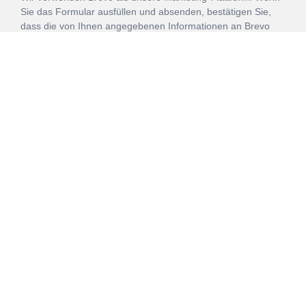
Sie das Formular ausfüllen und absenden, bestätigen Sie,
dass die von Ihnen angegebenen Informationen an Brevo
zur Bearbeitung gemäß den
Nutzungsbedingungen
übertragen werden.
ANMELDEN
Vertrag
Impressum
Datenschutz
widerrufen
AGB
Mehr über unsere Kooperationen