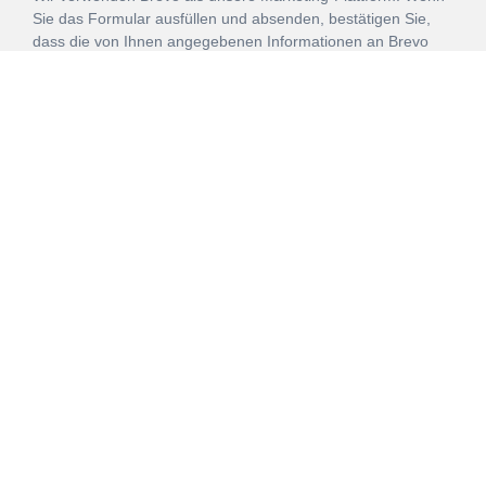
Sie das Formular ausfüllen und absenden, bestätigen Sie,
dass die von Ihnen angegebenen Informationen an Brevo
zur Bearbeitung gemäß den
Nutzungsbedingungen
übertragen werden.
ANMELDEN
Vertrag
Impressum
Datenschutz
widerrufen
AGB
Mehr über unsere Kooperationen