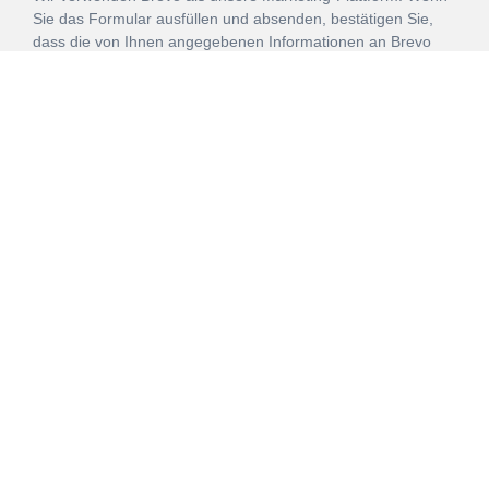
Sie das Formular ausfüllen und absenden, bestätigen Sie,
dass die von Ihnen angegebenen Informationen an Brevo
zur Bearbeitung gemäß den
Nutzungsbedingungen
übertragen werden.
ANMELDEN
Vertrag
Impressum
Datenschutz
widerrufen
AGB
Mehr über unsere Kooperationen