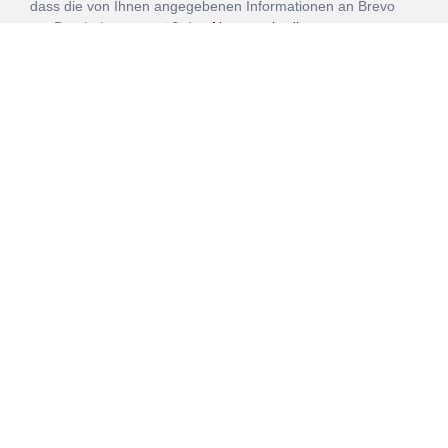
dass die von Ihnen angegebenen Informationen an Brevo
zur Bearbeitung gemäß den
Nutzungsbedingungen
übertragen werden.
ANMELDEN
Vertrag
Impressum
Datenschutz
widerrufen
AGB
Mehr über unsere Kooperationen