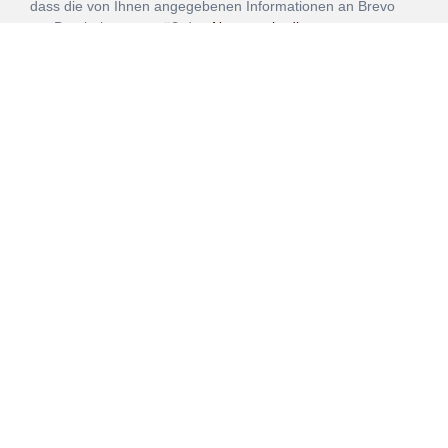
dass die von Ihnen angegebenen Informationen an Brevo
zur Bearbeitung gemäß den
Nutzungsbedingungen
übertragen werden.
ANMELDEN
Vertrag
Impressum
Datenschutz
widerrufen
AGB
Mehr über unsere Kooperationen