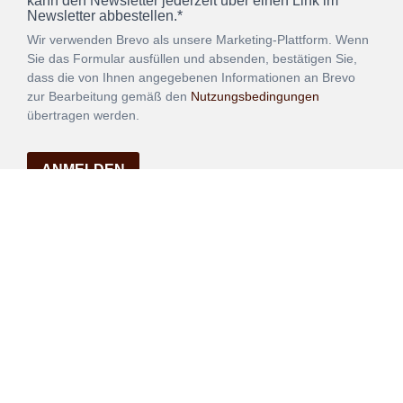
kann den Newsletter jederzeit über einen Link im
Newsletter abbestellen.*
Wir verwenden Brevo als unsere Marketing-Plattform. Wenn
Sie das Formular ausfüllen und absenden, bestätigen Sie,
dass die von Ihnen angegebenen Informationen an Brevo
zur Bearbeitung gemäß den
Nutzungsbedingungen
übertragen werden.
ANMELDEN
Vertrag
Impressum
Datenschutz
widerrufen
AGB
Mehr über unsere Kooperationen