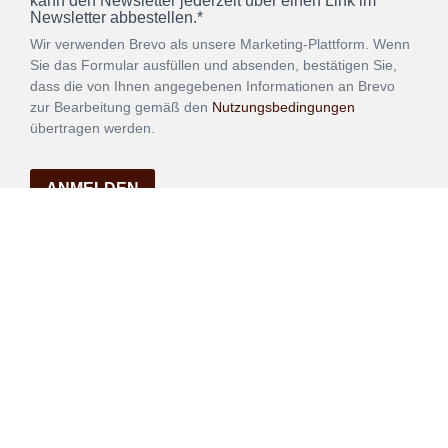
kann den Newsletter jederzeit über einen Link im
Newsletter abbestellen.*
Wir verwenden Brevo als unsere Marketing-Plattform. Wenn
Sie das Formular ausfüllen und absenden, bestätigen Sie,
dass die von Ihnen angegebenen Informationen an Brevo
zur Bearbeitung gemäß den
Nutzungsbedingungen
übertragen werden.
ANMELDEN
Vertrag
Impressum
Datenschutz
widerrufen
AGB
Mehr über unsere Kooperationen