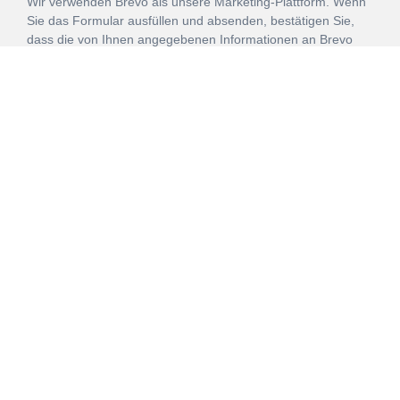
Wir verwenden Brevo als unsere Marketing-Plattform. Wenn
Sie das Formular ausfüllen und absenden, bestätigen Sie,
dass die von Ihnen angegebenen Informationen an Brevo
zur Bearbeitung gemäß den
Nutzungsbedingungen
übertragen werden.
ANMELDEN
Vertrag
Impressum
Datenschutz
widerrufen
AGB
Mehr über unsere Kooperationen