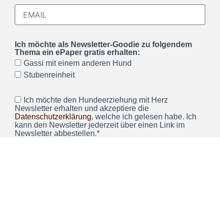
Ich möchte als Newsletter-Goodie zu folgendem
Thema ein ePaper gratis erhalten:
Gassi mit einem anderen Hund
Stubenreinheit
Ich möchte den Hundeerziehung mit Herz
Newsletter erhalten und akzeptiere die
Datenschutzerklärung
, welche ich gelesen habe. Ich
kann den Newsletter jederzeit über einen Link im
Newsletter abbestellen.*
Wir verwenden Brevo als unsere Marketing-Plattform. Wenn
Sie das Formular ausfüllen und absenden, bestätigen Sie,
dass die von Ihnen angegebenen Informationen an Brevo
zur Bearbeitung gemäß den
Nutzungsbedingungen
übertragen werden.
ANMELDEN