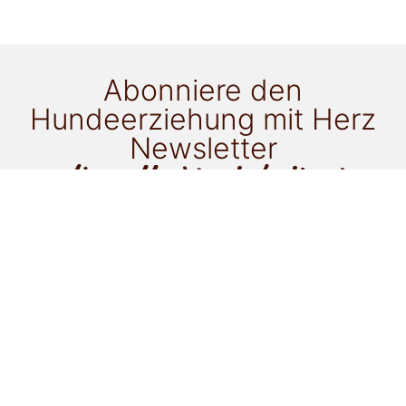
Abonniere den
Hundeerziehung mit Herz
Newsletter
für alle Neuigkeiten!
Ich möchte als Newsletter-Goodie zu folgendem
Thema ein ePaper gratis erhalten:
Gassi mit einem anderen Hund
Stubenreinheit