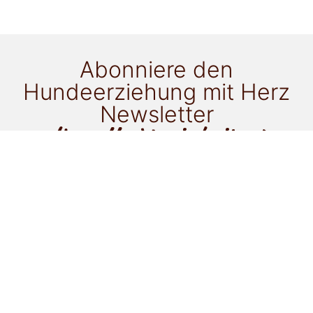
Abonniere den
Hundeerziehung mit Herz
Newsletter
für alle Neuigkeiten!
Ich möchte als Newsletter-Goodie zu folgendem
Thema ein ePaper gratis erhalten:
Gassi mit einem anderen Hund
Stubenreinheit