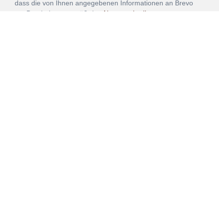
dass die von Ihnen angegebenen Informationen an Brevo
zur Bearbeitung gemäß den
Nutzungsbedingungen
übertragen werden.
ANMELDEN
Vertrag
Impressum
Datenschutz
widerrufen
AGB
Mehr über unsere Kooperationen