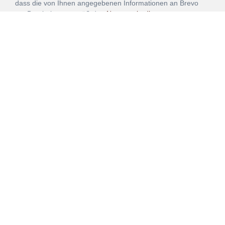
dass die von Ihnen angegebenen Informationen an Brevo
zur Bearbeitung gemäß den
Nutzungsbedingungen
übertragen werden.
ANMELDEN
Vertrag
Impressum
Datenschutz
widerrufen
AGB
Mehr über unsere Kooperationen