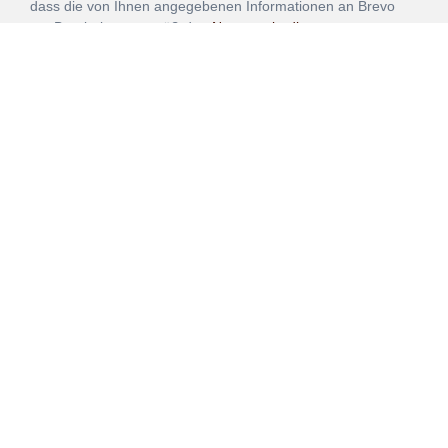
dass die von Ihnen angegebenen Informationen an Brevo
zur Bearbeitung gemäß den
Nutzungsbedingungen
übertragen werden.
ANMELDEN
Vertrag
Impressum
Datenschutz
widerrufen
AGB
Mehr über unsere Kooperationen