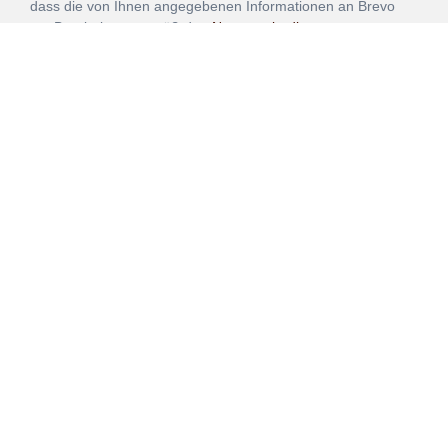
dass die von Ihnen angegebenen Informationen an Brevo
zur Bearbeitung gemäß den
Nutzungsbedingungen
übertragen werden.
ANMELDEN
Vertrag
Impressum
Datenschutz
widerrufen
AGB
Mehr über unsere Kooperationen