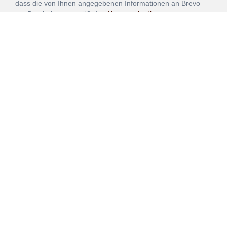
dass die von Ihnen angegebenen Informationen an Brevo
zur Bearbeitung gemäß den
Nutzungsbedingungen
übertragen werden.
ANMELDEN
Vertrag
Impressum
Datenschutz
widerrufen
AGB
Mehr über unsere Kooperationen