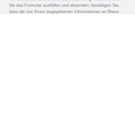
Sie das Formular ausfüllen und absenden, bestätigen Sie,
dass die von Ihnen angegebenen Informationen an Brevo
zur Bearbeitung gemäß den
Nutzungsbedingungen
übertragen werden.
ANMELDEN
Vertrag
Impressum
Datenschutz
widerrufen
AGB
Mehr über unsere Kooperationen