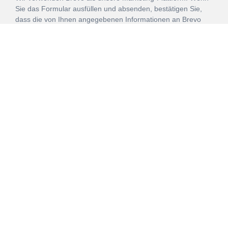
Sie das Formular ausfüllen und absenden, bestätigen Sie,
dass die von Ihnen angegebenen Informationen an Brevo
zur Bearbeitung gemäß den
Nutzungsbedingungen
übertragen werden.
ANMELDEN
Vertrag
Impressum
Datenschutz
widerrufen
AGB
Mehr über unsere Kooperationen