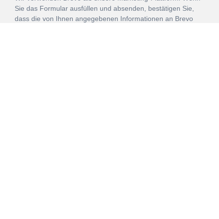
Sie das Formular ausfüllen und absenden, bestätigen Sie,
dass die von Ihnen angegebenen Informationen an Brevo
zur Bearbeitung gemäß den
Nutzungsbedingungen
übertragen werden.
ANMELDEN
Vertrag
Impressum
Datenschutz
widerrufen
AGB
Mehr über unsere Kooperationen