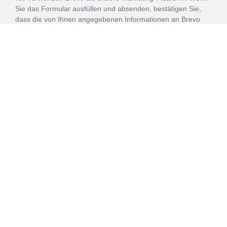
Sie das Formular ausfüllen und absenden, bestätigen Sie,
dass die von Ihnen angegebenen Informationen an Brevo
zur Bearbeitung gemäß den
Nutzungsbedingungen
übertragen werden.
ANMELDEN
Vertrag
Impressum
Datenschutz
widerrufen
AGB
Mehr über unsere Kooperationen