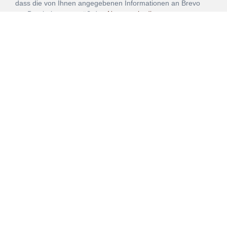
dass die von Ihnen angegebenen Informationen an Brevo
zur Bearbeitung gemäß den
Nutzungsbedingungen
übertragen werden.
ANMELDEN
Vertrag
Impressum
Datenschutz
widerrufen
AGB
Mehr über unsere Kooperationen