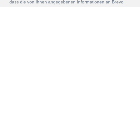
dass die von Ihnen angegebenen Informationen an Brevo
zur Bearbeitung gemäß den
Nutzungsbedingungen
übertragen werden.
ANMELDEN
Vertrag
Impressum
Datenschutz
widerrufen
AGB
Mehr über unsere Kooperationen