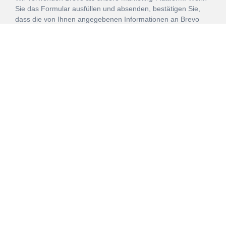
Sie das Formular ausfüllen und absenden, bestätigen Sie,
dass die von Ihnen angegebenen Informationen an Brevo
zur Bearbeitung gemäß den
Nutzungsbedingungen
übertragen werden.
ANMELDEN
Vertrag
Impressum
Datenschutz
widerrufen
AGB
Mehr über unsere Kooperationen