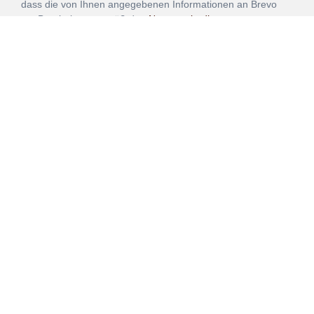
dass die von Ihnen angegebenen Informationen an Brevo
zur Bearbeitung gemäß den
Nutzungsbedingungen
übertragen werden.
ANMELDEN
Vertrag
Impressum
Datenschutz
widerrufen
AGB
Mehr über unsere Kooperationen