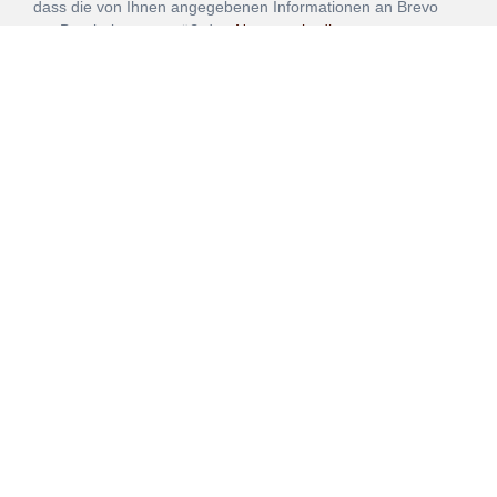
dass die von Ihnen angegebenen Informationen an Brevo
zur Bearbeitung gemäß den
Nutzungsbedingungen
übertragen werden.
ANMELDEN
Vertrag
Impressum
Datenschutz
widerrufen
AGB
Mehr über unsere Kooperationen