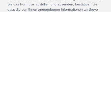
Sie das Formular ausfüllen und absenden, bestätigen Sie,
dass die von Ihnen angegebenen Informationen an Brevo
zur Bearbeitung gemäß den
Nutzungsbedingungen
übertragen werden.
ANMELDEN
Vertrag
Impressum
Datenschutz
widerrufen
AGB
Mehr über unsere Kooperationen