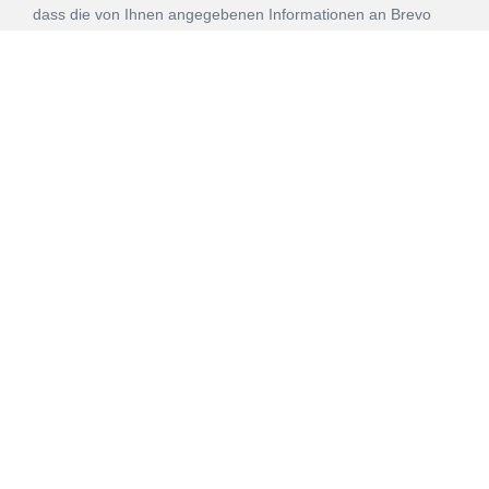
dass die von Ihnen angegebenen Informationen an Brevo
zur Bearbeitung gemäß den
Nutzungsbedingungen
übertragen werden.
ANMELDEN
Vertrag
Impressum
Datenschutz
widerrufen
AGB
Mehr über unsere Kooperationen