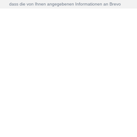
dass die von Ihnen angegebenen Informationen an Brevo
zur Bearbeitung gemäß den
Nutzungsbedingungen
übertragen werden.
ANMELDEN
Vertrag
Impressum
Datenschutz
widerrufen
AGB
Mehr über unsere Kooperationen