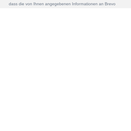
dass die von Ihnen angegebenen Informationen an Brevo
zur Bearbeitung gemäß den
Nutzungsbedingungen
übertragen werden.
ANMELDEN
Vertrag
Impressum
Datenschutz
widerrufen
AGB
Mehr über unsere Kooperationen