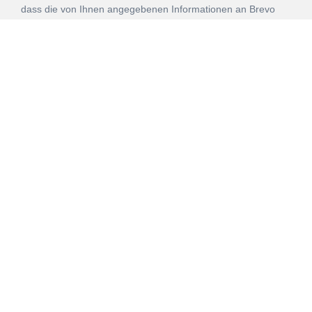
dass die von Ihnen angegebenen Informationen an Brevo
zur Bearbeitung gemäß den
Nutzungsbedingungen
übertragen werden.
ANMELDEN
Vertrag
Impressum
Datenschutz
widerrufen
AGB
Mehr über unsere Kooperationen