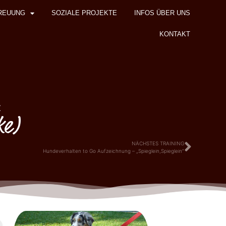
REUUNG
SOZIALE PROJEKTE
INFOS ÜBER UNS
KONTAKT
z
ke)
NÄCHSTES TRAINING
Hundeverhalten to Go Aufzeichnung – „Spieglein,Spieglein“