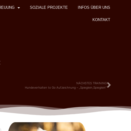
REUUNG
SOZIALE PROJEKTE
INFOS ÜBER UNS
KONTAKT
z
NÄCHSTES TRAINING
Hundeverhalten to Go Aufzeichnung – „Spieglein,Spieglein“