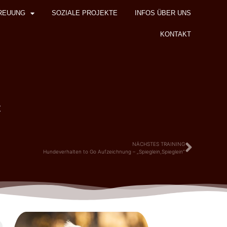
REUUNG
SOZIALE PROJEKTE
INFOS ÜBER UNS
KONTAKT
z
NÄCHSTES TRAINING
Hundeverhalten to Go Aufzeichnung – „Spieglein,Spieglein“