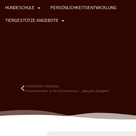
HUNDESCHULE
PERSÖNLICHKEITSENTWICKLUNG
TIERGESTÜTZE ANGEBOTE
VORHERIGES TRAINING
Hundeverhalten to Go Aufzeichnung – „Spieglein,Spieglein“