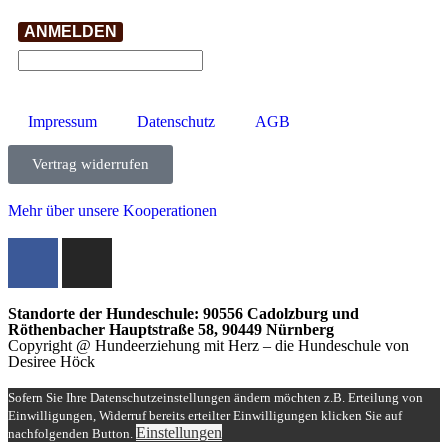
ANMELDEN
Impressum
Datenschutz
AGB
Vertrag widerrufen
Mehr über unsere Kooperationen
Standorte der Hundeschule: 90556 Cadolzburg und
Röthenbacher Hauptstraße 58, 90449 Nürnberg
Copyright @ Hundeerziehung mit Herz – die Hundeschule von
Desiree Höck
Sofern Sie Ihre Datenschutzeinstellungen ändern möchten z.B. Erteilung von
Einwilligungen, Widerruf bereits erteilter Einwilligungen klicken Sie auf
Einstellungen
nachfolgenden Button.