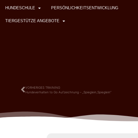
HUNDESCHULE
PERSÖNLICHKEITSENTWICKLUNG
TIERGESTÜTZE ANGEBOTE
VORHERIGES TRAINING
Hundeverhalten to Go Aufzeichnung – „Spieglein,Spieglein“