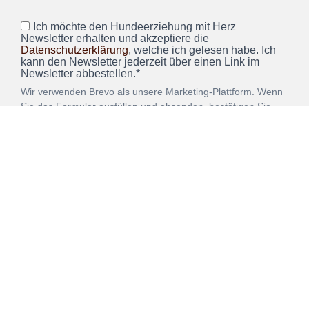
Ich möchte den Hundeerziehung mit Herz
Newsletter erhalten und akzeptiere die
Datenschutzerklärung
, welche ich gelesen habe. Ich
kann den Newsletter jederzeit über einen Link im
Newsletter abbestellen.*
Wir verwenden Brevo als unsere Marketing-Plattform. Wenn
Sie das Formular ausfüllen und absenden, bestätigen Sie,
dass die von Ihnen angegebenen Informationen an Brevo
zur Bearbeitung gemäß den
Nutzungsbedingungen
übertragen werden.
ANMELDEN
Vertrag
Impressum
Datenschutz
widerrufen