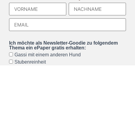
Ich möchte als Newsletter-Goodie zu folgendem
Thema ein ePaper gratis erhalten:
Gassi mit einem anderen Hund
Stubenreinheit
Ich möchte den Hundeerziehung mit Herz
Newsletter erhalten und akzeptiere die
Datenschutzerklärung
, welche ich gelesen habe. Ich
kann den Newsletter jederzeit über einen Link im
Newsletter abbestellen.*
Wir verwenden Brevo als unsere Marketing-Plattform. Wenn
Sie das Formular ausfüllen und absenden, bestätigen Sie,
dass die von Ihnen angegebenen Informationen an Brevo
zur Bearbeitung gemäß den
Nutzungsbedingungen
übertragen werden.