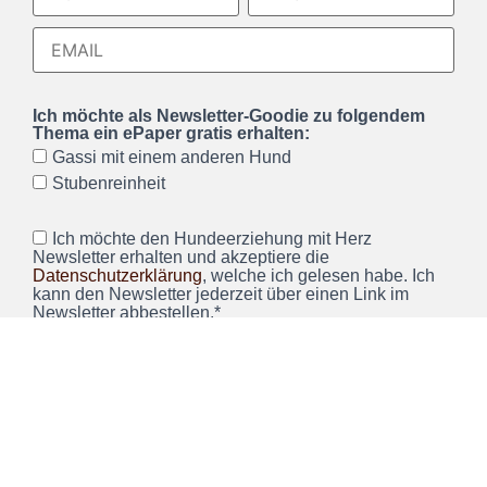
Ich möchte als Newsletter-Goodie zu folgendem
Thema ein ePaper gratis erhalten:
Gassi mit einem anderen Hund
Stubenreinheit
Ich möchte den Hundeerziehung mit Herz
Newsletter erhalten und akzeptiere die
Datenschutzerklärung
, welche ich gelesen habe. Ich
kann den Newsletter jederzeit über einen Link im
Newsletter abbestellen.*
Wir verwenden Brevo als unsere Marketing-Plattform. Wenn
Sie das Formular ausfüllen und absenden, bestätigen Sie,
dass die von Ihnen angegebenen Informationen an Brevo
zur Bearbeitung gemäß den
Nutzungsbedingungen
übertragen werden.